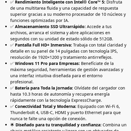
✅
Rendimiento Inteligente con Intel® Core™ 5:
Disfruta
de una multitarea fluida y una capacidad de respuesta
superior gracias a su moderno procesador de 10 núcleos y
funciones optimizadas por IA.
✅
Almacenamiento SSD Ultrarrápido:
Accede a tus
archivos, arranca el sistema y abre aplicaciones en
segundos con su unidad de estado sólido de 512GB.
✅
Pantalla Full HD+ Inmersiva:
Trabaja con total claridad y
detalle en su panel de 14 pulgadas con tecnología IPS,
resolución de 1920×1200 y tratamiento antirreflejos.
✅
Windows 11 Pro para Empresas:
Benefíciate de la
máxima seguridad, herramientas de gestión avanzadas y
una interfaz intuitiva diseñada para el entorno
profesional.
✅
Batería para Toda la Jornada:
Olvídate del cargador con
hasta 10.3 horas de autonomía y recupera energía
rápidamente con la tecnología ExpressCharge.
✅
Conectividad Total y Moderna:
Equipado con Wi-Fi 6,
Thunderbolt 4, USB-C, HDMI y puerto Ethernet para que
nunca te falte una opción de conexión.
🌟
Diseñado para tu tranquilidad y confianza:
Combina un
chasis metálico resistente y ligero con un obturador de