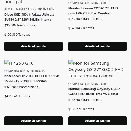
COMPUTACIÓN
,
MONITORES
Monitor Lenovo C27-40 27″ FHD
ALMACENAMIENTO
,
COMPUTACIÓN
panel VA 75Hz Eye Comfort
Disco SSD 480gb Adata Ultimate
$
142.900
Transferencia
SU650 2.5″ 520/450MBs Interno
$
96.900
Transferencia
$
148.045
Tarjetas
$
100.389
Tarjetas
Añadir al carrito
Añadir al carrito
COMPUTACIÓN
,
NOTEBOOKS
Notebook HP 250 G10 i3 1315U 8GB
256GB 15.6″ WiFi 6 Freedos
COMPUTACIÓN
,
MONITORES
$
478.900
Transferencia
Monitor Samsung Odyssey G3 27″
G30D FHD 180Hz 1ms VA Gamer
$
496.141
Tarjetas
$
133.900
Transferencia
$
138.721
Tarjetas
Añadir al carrito
Añadir al carrito