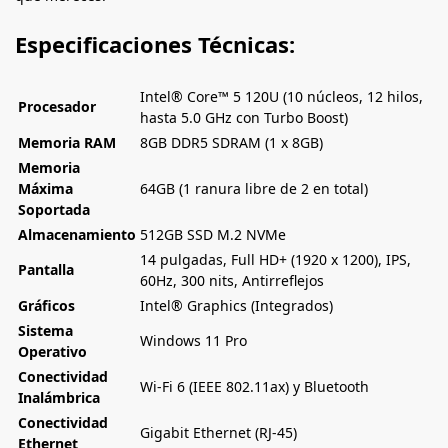
Especificaciones Técnicas:
Intel® Core™ 5 120U (10 núcleos, 12 hilos,
Procesador
hasta 5.0 GHz con Turbo Boost)
Memoria RAM
8GB DDR5 SDRAM (1 x 8GB)
Memoria
Máxima
64GB (1 ranura libre de 2 en total)
Soportada
Almacenamiento
512GB SSD M.2 NVMe
14 pulgadas, Full HD+ (1920 x 1200), IPS,
Pantalla
60Hz, 300 nits, Antirreflejos
Gráficos
Intel® Graphics (Integrados)
Sistema
Windows 11 Pro
Operativo
Conectividad
Wi-Fi 6 (IEEE 802.11ax) y Bluetooth
Inalámbrica
Conectividad
Gigabit Ethernet (RJ-45)
Ethernet