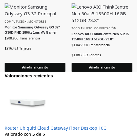
COMPUTACIÓN
,
MONITORES
Monitor Samsung Odyssey G3 32″
TODO EN UNO
,
COMPUTACIÓN
G30D FHD 180Hz 1ms VA Gamer
Lenovo AIO ThinkCentre Neo 50a i5
$
208.900
Transferencia
13500H 16GB 512GB 23.8″
$
1.045.900
Transferencia
$
216.421
Tarjetas
$
1.083.553
Tarjetas
Añadir al carrito
Añadir al carrito
Valoraciones recientes
Router Ubiquiti Cloud Gateway Fiber Desktop 10G
Valorado con
5
de 5