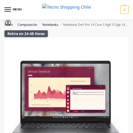
MENU
0
Inicio
Computación
Notebooks
Notebook Dell Pro 14 Core 5 8gb 512gb 14″ Win11 Pro
/
/
/
Retira en 24-48 Horas