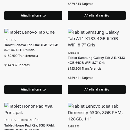
$
679.513
Tarjetas
Añadir al carrito
Añadir al carrito
TABLETS
Tablet Lenovo Tab One 4GB 128GB
8.7″ 4G LTE + funda
TABLETS
$
139.900
Transferencia
Tablet Samsung Galaxy Tab A11 X133
4GB 64GB WiFi 8.7″ Gris
$
144.937
Tarjetas
$
153.900
Transferencia
$
159.441
Tarjetas
Añadir al carrito
Añadir al carrito
TABLETS
,
COMPUTACIÓN
Tablet Honor Pad X9a, 8GB RAM,
TABLETS