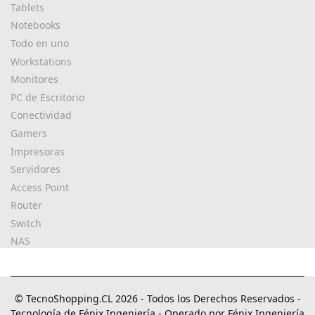
Tablets
Notebooks
Todo en uno
Workstations
Monitores
PC de Escritorio
Conectividad
Gamers
Impresoras
Servidores
Access Point
Router
Switch
NAS
© TecnoShopping.CL 2026 - Todos los Derechos Reservados -
Tecnología de Fénix Ingeniería - Operado por Fénix Ingeniería