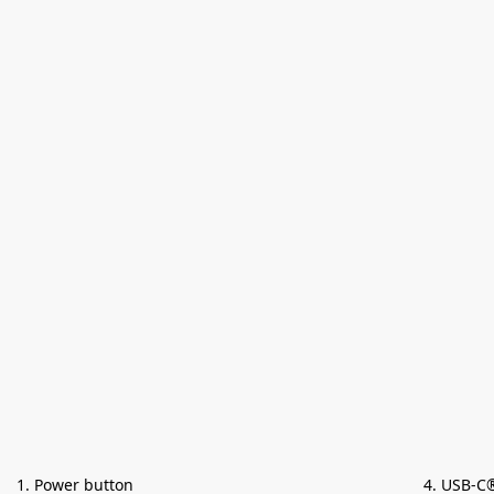
1. Power button
4. USB-C®