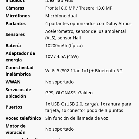
incluidos
Idea Tab Plus
Cámaras
Frontal 8.0 MP / Trasera 13.0 MP
Micrófonos
Micrófono dual
Parlantes
4 parlantes optimizados con Dolby Atmos
Acelerómetro, sensor de luz ambiental
Sensores
(ALS), sensor Hall
Batería
10200mAh (típica)
Adaptador de
10V / 4.5A (45W)
energía
Conectividad
Wi-Fi 5 (802.11ac 1×1) + Bluetooth 5.2
inalámbrica
WWAN
No soportado
Servicios de
GPS, GLONASS, Galileo
ubicación
1x USB-C (USB 2.0, carga), 1x ranura para
Puertos
tarjeta, 1x conector pogo de 3 puntos
Voceo telefónico
Sin función de llamada de voz
Motor de
No soportado
vibración