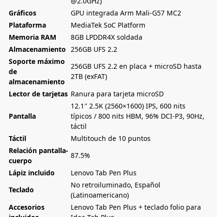
@2.0GHz)
Gráficos
GPU integrada Arm Mali-G57 MC2
Plataforma
MediaTek SoC Platform
Memoria RAM
8GB LPDDR4X soldada
Almacenamiento
256GB UFS 2.2
Soporte máximo
256GB UFS 2.2 en placa + microSD hasta
de
2TB (exFAT)
almacenamiento
Lector de tarjetas
Ranura para tarjeta microSD
12.1″ 2.5K (2560×1600) IPS, 600 nits
Pantalla
típicos / 800 nits HBM, 96% DCI-P3, 90Hz,
táctil
Táctil
Multitouch de 10 puntos
Relación pantalla-
87.5%
cuerpo
Lápiz incluido
Lenovo Tab Pen Plus
No retroiluminado, Español
Teclado
(Latinoamericano)
Accesorios
Lenovo Tab Pen Plus + teclado folio para