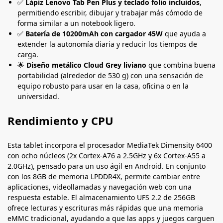
✅
Lápiz Lenovo Tab Pen Plus y teclado folio incluidos
,
permitiendo escribir, dibujar y trabajar más cómodo de
forma similar a un notebook ligero.
✅
Batería de 10200mAh con cargador 45W
que ayuda a
extender la autonomía diaria y reducir los tiempos de
carga.
🌟
Diseño metálico Cloud Grey liviano
que combina buena
portabilidad (alrededor de 530 g) con una sensación de
equipo robusto para usar en la casa, oficina o en la
universidad.
Rendimiento y CPU
Esta tablet incorpora el procesador MediaTek Dimensity 6400
con ocho núcleos (2x Cortex-A76 a 2.5GHz y 6x Cortex-A55 a
2.0GHz), pensado para un uso ágil en Android. En conjunto
con los 8GB de memoria LPDDR4X, permite cambiar entre
aplicaciones, videollamadas y navegación web con una
respuesta estable. El almacenamiento UFS 2.2 de 256GB
ofrece lecturas y escrituras más rápidas que una memoria
eMMC tradicional, ayudando a que las apps y juegos carguen